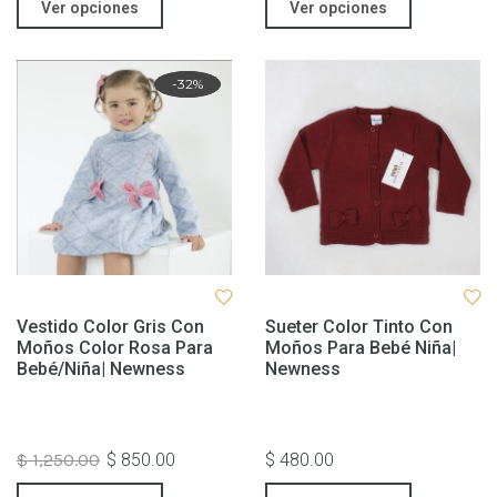
Ver opciones
Ver opciones
Rebaja
-32%
Vestido Color Gris Con
Sueter Color Tinto Con
Moños Color Rosa Para
Moños Para Bebé Niña|
Bebé/niña| Newness
Newness
$ 1,250.00
$ 850.00
$ 480.00