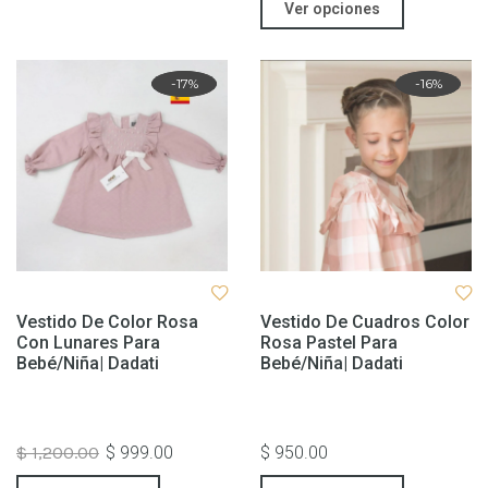
Ver opciones
Rebaja
-17%
Rebaja
-16%
Vestido De Color Rosa
Vestido De Cuadros Color
Con Lunares Para
Rosa Pastel Para
Bebé/niña| Dadati
Bebé/niña| Dadati
$ 1,200.00
$ 999.00
$ 950.00