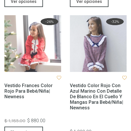
Ver opciones
Ver opciones
Rebaja
-26%
Rebaja
-32%
Vestido Frances Color
Vestido Color Rojo Con
Rojo Para Bebé/niña|
Azul Marino Con Detalle
Newness
De Blanco En El Cuello Y
Mangas Para Bebé/niña|
Newness
$ 1,185.00
$ 880.00