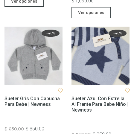
$ 1,090.00
Ver opciones
Ver opciones
Rebaja
-46%
Rebaja
-46%
Sueter Gris Con Capucha
Sueter Azul Con Estrella
Para Bebe | Newness
Al Frente Para Bebe Niño |
Newness
$ 650.00
$ 350.00