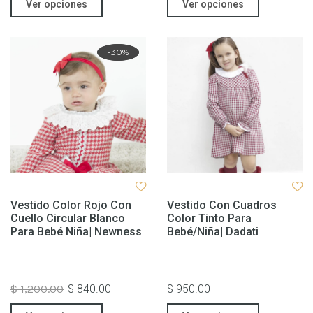
Ver opciones
Ver opciones
Rebaja
-30%
Vestido Color Rojo Con
Vestido Con Cuadros
Cuello Circular Blanco
Color Tinto Para
Para Bebé Niña| Newness
Bebé/niña| Dadati
$ 1,200.00
$ 840.00
$ 950.00